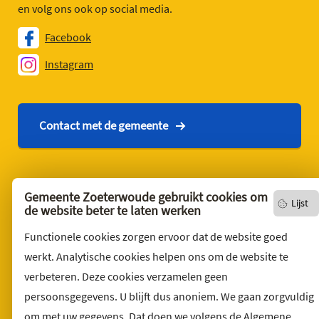
en volg ons ook op social media.
Facebook
Instagram
Contact met de gemeente
Contact
Gemeente Zoeterwoude gebruikt cookies om
Lijst
English version
de website beter te laten werken
Privacyverklaring
Functionele cookies zorgen ervoor dat de website goed
Over deze website
werkt. Analytische cookies helpen ons om de website te
verbeteren. Deze cookies verzamelen geen
Sitemap
persoonsgegevens. U blijft dus anoniem. We gaan zorgvuldig
Toegankelijkheid
om met uw gegevens. Dat doen we volgens de Algemene