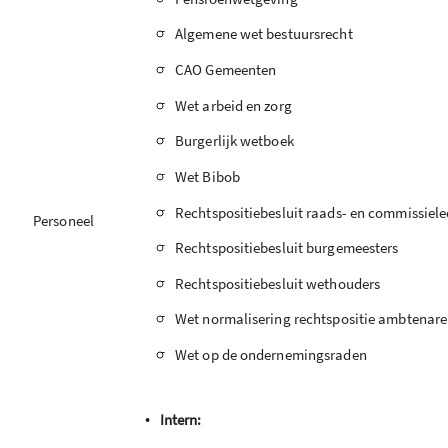
-
Algemene wet bestuursrecht
-
CAO Gemeenten
-
Wet arbeid en zorg
-
Burgerlijk wetboek
-
Wet Bibob
-
Rechtspositiebesluit raads- en commissiel
Personeel
-
Rechtspositiebesluit burgemeesters
-
Rechtspositiebesluit wethouders
-
Wet normalisering rechtspositie ambtenar
-
Wet op de ondernemingsraden
•
Intern: