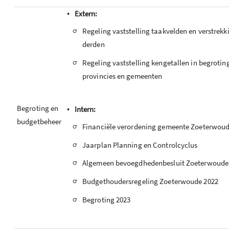
•
Extern:
-
Regeling vaststelling taakvelden en verstrekk
derden
-
Regeling vaststelling kengetallen in begrotin
provincies en gemeenten
•
Begroting en
Intern:
budgetbeheer
-
Financiële verordening gemeente Zoeterwou
-
Jaarplan Planning en Controlcyclus
-
Algemeen bevoegdhedenbesluit Zoeterwoude
-
Budgethoudersregeling Zoeterwoude 2022
-
Begroting 2023