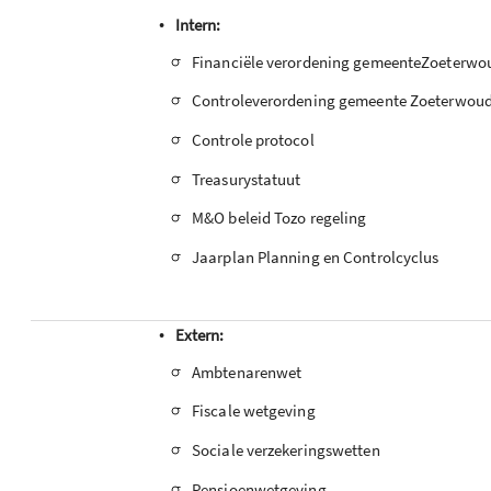
•
Intern:
-
Financiële verordening gemeenteZoeterwo
-
Controleverordening gemeente Zoeterwou
-
Controle protocol
-
Treasurystatuut
-
M&O beleid Tozo regeling
-
Jaarplan Planning en Controlcyclus
•
Extern:
-
Ambtenarenwet
-
Fiscale wetgeving
-
Sociale verzekeringswetten
-
Pensioenwetgeving