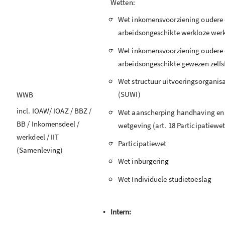
Wetten:
-
Wet inkomensvoorziening oudere e
arbeidsongeschikte werkloze wer
-
Wet inkomensvoorziening oudere e
arbeidsongeschikte gewezen zelfs
-
Wet structuur uitvoeringsorganis
(SUWI)
WWB
-
incl. IOAW/ IOAZ / BBZ /
Wet aanscherping handhaving en 
BB / Inkomensdeel /
wetgeving (art. 18 Participatiewet
werkdeel / IIT
-
Participatiewet
(Samenleving)
-
Wet inburgering
-
Wet Individuele studietoeslag
•
Intern: