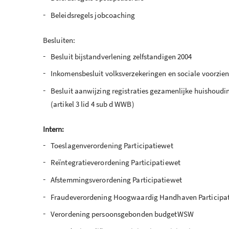
-
Beleidsregels jobcoaching
Besluiten:
-
Besluit bijstandverlening zelfstandigen 2004
-
Inkomensbesluit volksverzekeringen en sociale voorzie
-
Besluit aanwijzing registraties gezamenlijke huishoudi
(artikel 3 lid 4 sub d WWB)
Intern:
-
Toeslagenverordening Participatiewet
-
Reïntegratieverordening Participatiewet
-
Afstemmingsverordening Participatiewet
-
Fraudeverordening Hoogwaardig Handhaven Participa
-
Verordening persoonsgebonden budgetWSW