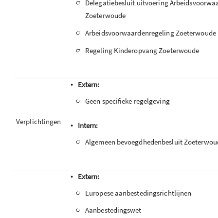
-
Delegatiebesluit uitvoering Arbeidsvoorw
Zoeterwoude
-
Arbeidsvoorwaardenregeling Zoeterwoude
-
Regeling Kinderopvang Zoeterwoude
•
Extern:
-
Geen specifieke regelgeving
Verplichtingen
•
Intern:
-
Algemeen bevoegdhedenbesluit Zoeterwou
•
Extern:
-
Europese aanbestedingsrichtlijnen
-
Aanbestedingswet