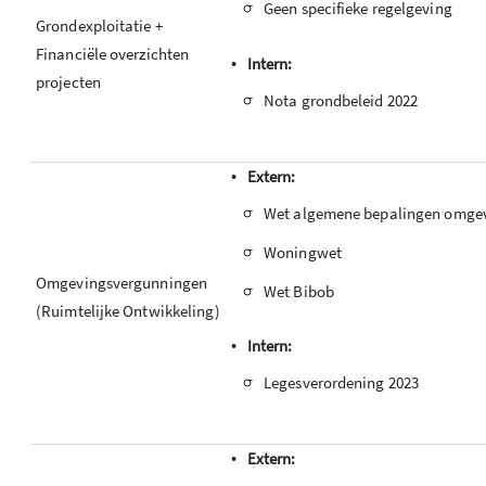
-
Geen specifieke regelgeving
Grondexploitatie +
Financiële overzichten
•
Intern:
projecten
-
Nota grondbeleid 2022
•
Extern:
-
Wet algemene bepalingen omgev
-
Woningwet
Omgevingsvergunningen
-
Wet Bibob
(Ruimtelijke Ontwikkeling)
•
Intern:
-
Legesverordening 2023
•
Extern: