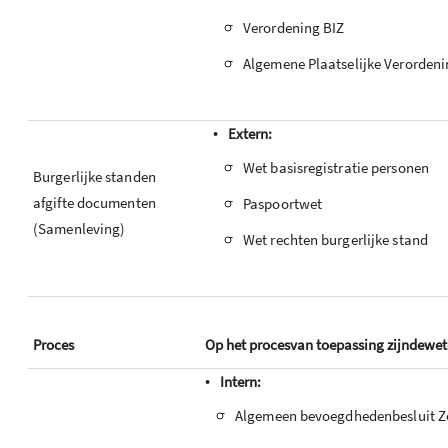
-
Verordening BIZ
-
Algemene Plaatselijke Verorden
•
Extern:
-
Wet basisregistratie personen
Burgerlijke standen
-
afgifte documenten
Paspoortwet
(Samenleving)
-
Wet rechten burgerlijke stand
Proces
Op het procesvan toepassing zijndewet
•
Intern:
-
Algemeen bevoegdhedenbesluit Z