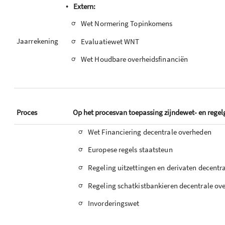
•
Extern:
-
Wet Normering Topinkomens
-
Jaarrekening
Evaluatiewet WNT
-
Wet Houdbare overheidsfinanciën
Proces
Op het procesvan toepassing zijndewet- en regel
-
Wet Financiering decentrale overheden
-
Europese regels staatsteun
-
Regeling uitzettingen en derivaten decentr
-
Regeling schatkistbankieren decentrale ov
-
Invorderingswet