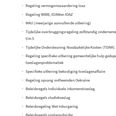
-
Regeling vermogenswaardering Ioaz
-
Regeling WWB, IOAWen IOAZ
-
MAU (meerjarige aanvullende uitkering)
-
Tijdelijke overbruggingsregeling zelfstandig onderneme
t/m 5
-
Tijdelijke Ondersteuning Noodzakelijke Kosten (TONK)
-
Regeling specifieke uitkering gemeentelijke hulp gedu
toeslagenproblematiek
-
Specifieke uitkering bekostiging toeslagenaffaire
-
Regeling opvang ontheemden Oekraïne
-
Beleidsregels Individuele inkomenstoeslag
-
Beleidsregels studietoeslag
-
Beleidsregeling Wet Inburgering
-
Beleidsregels opstapsubsidie