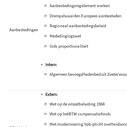
-
Aanbestedingsregelement werken
-
Drempelwaarden Europees aanbesteden
-
Regionaal aanbestedingsbeleid
Aanbestedingen
-
Mededingingswet
-
Gids proportionaliteit
•
Intern:
-
Algemeen bevoegdhedenbesluit Zoeterwou
•
Extern
:
-
Wet op de omzetbelasting 1968
-
Wet op hetBTW compensatiefonds
-
Wet modernisering Vpb-plicht overheidso