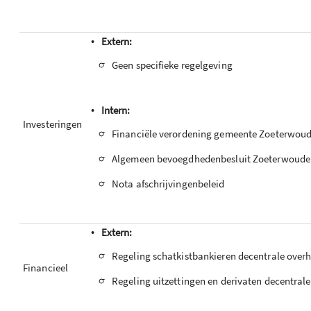
•
Extern:
-
Geen specifieke regelgeving
•
Intern:
Investeringen
-
Financiële verordening gemeente Zoeterwou
-
Algemeen bevoegdhedenbesluit Zoeterwoude
-
Nota afschrijvingenbeleid
•
Extern:
-
Regeling schatkistbankieren decentrale over
Financieel
-
Regeling uitzettingen en derivaten decentral