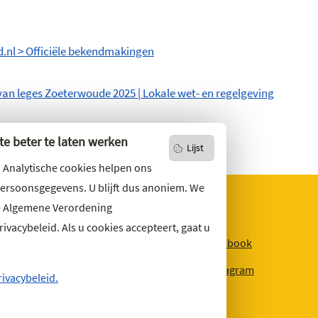
d.nl > Officiële bekendmakingen
van leges Zoeterwoude 2025 | Lokale wet- en regelgeving
e beter te laten werken
Lijst
. Analytische cookies helpen ons
persoonsgegevens. U blijft dus anoniem. We
e Algemene Verordening
vacybeleid. Als u cookies accepteert, gaat u
niets missen?
Facebook
r u op
onze nieuwsbrief
Instagram
ons ook op social media.
rivacybeleid.