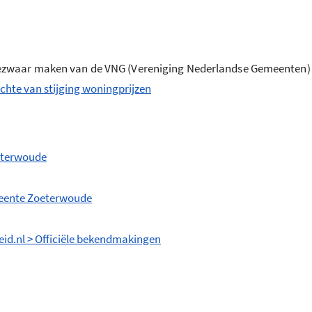
bezwaar maken van de VNG (Vereniging Nederlandse Gemeenten)
chte van stijging woningprijzen
eterwoude
eente Zoeterwoude
id.nl > Officiële bekendmakingen