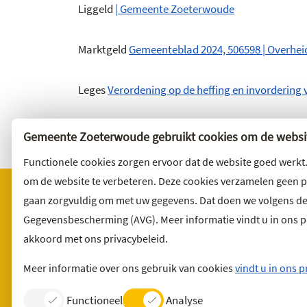
Liggeld
| Gemeente Zoeterwoude
Marktgeld
Gemeenteblad 2024, 506598 | Overhei
Leges
Verordening op de heffing en invordering 
Gemeente Zoeterwoude gebruikt cookies om de websit
Functionele cookies zorgen ervoor dat de website goed werkt
om de website te verbeteren. Deze cookies verzamelen geen 
gaan zorgvuldig om met uw gegevens. Dat doen we volgens d
Gegevensbescherming (AVG). Meer informatie vindt u in ons pri
Bezoekadres
Wilt u 
akkoord met ons privacybeleid.
Noordbuurtseweg 27
Abonnee
2381 ET Zoeterwoude
en volg 
Meer informatie over ons gebruik van cookies
vindt u in ons p
Functioneel
Analyse