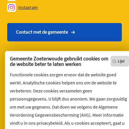
Instagram
Contact met de gemeente
Contact
Gemeente Zoeterwoude gebruikt cookies om
Lijst
de website beter te laten werken
English version
Privacyverklaring
Functionele cookies zorgen ervoor dat de website goed
werkt. Analytische cookies helpen ons om de website te
Over deze website
verbeteren. Deze cookies verzamelen geen
Sitemap
persoonsgegevens. U blijft dus anoniem. We gaan zorgvuldig
Toegankelijkheid
om met uw gegevens. Dat doen we volgens de Algemene
Klacht indienen
Verordening Gegevensbescherming (AVG). Meer informatie
Archief
vindt u in ons privacybeleid. Als u cookies accepteert, gaat u