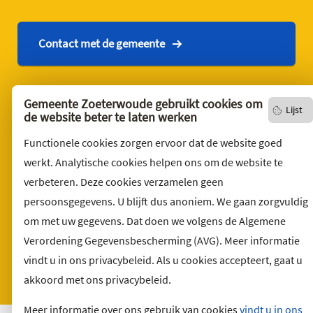
Contact met de gemeente
Contact
Gemeente Zoeterwoude gebruikt cookies om
Lijst
de website beter te laten werken
English version
Functionele cookies zorgen ervoor dat de website goed
Privacyverklaring
werkt. Analytische cookies helpen ons om de website te
Over deze website
verbeteren. Deze cookies verzamelen geen
Sitemap
persoonsgegevens. U blijft dus anoniem. We gaan zorgvuldig
Toegankelijkheid
om met uw gegevens. Dat doen we volgens de Algemene
Klacht indienen
Verordening Gegevensbescherming (AVG). Meer informatie
vindt u in ons privacybeleid. Als u cookies accepteert, gaat u
Archief
akkoord met ons privacybeleid.
Vacatures
Meer informatie over ons gebruik van cookies
vindt u in ons