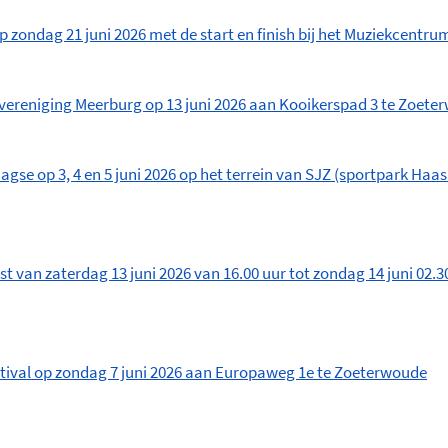
zondag 21 juni 2026 met de start en finish bij het Muziekcentr
vereniging Meerburg op 13 juni 2026 aan Kooikerspad 3 te Zoete
gse op 3, 4 en 5 juni 2026 op het terrein van SJZ (sportpark Ha
t van zaterdag 13 juni 2026 van 16.00 uur tot zondag 14 juni 02.3
tival op zondag 7 juni 2026 aan Europaweg 1e te Zoeterwoude