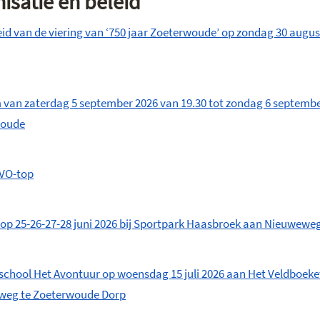
nisatie en beleid
d van de viering van ‘750 jaar Zoeterwoude’ op zondag 30 august
an zaterdag 5 september 2026 van 19.30 tot zondag 6 septembe
woude
AVO-top
p 25-26-27-28 juni 2026 bij Sportpark Haasbroek aan Nieuwewe
chool Het Avontuur op woensdag 15 juli 2026 aan Het Veldboeket
weg te Zoeterwoude Dorp