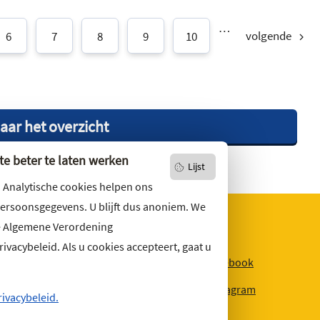
…
volgende
6
7
8
9
10
aar het overzicht
e beter te laten werken
Lijst
. Analytische cookies helpen ons
persoonsgegevens. U blijft dus anoniem. We
e Algemene Verordening
vacybeleid. Als u cookies accepteert, gaat u
niets missen?
Facebook
r u op
onze nieuwsbrief
Instagram
ons ook op social media.
rivacybeleid.