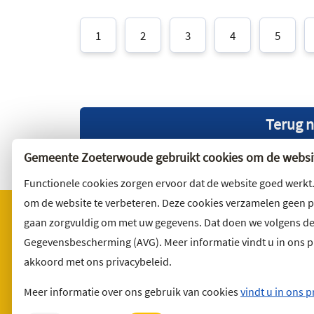
1
2
3
4
5
Terug n
Gemeente Zoeterwoude gebruikt cookies om de websit
Functionele cookies zorgen ervoor dat de website goed werkt
om de website te verbeteren. Deze cookies verzamelen geen 
gaan zorgvuldig om met uw gegevens. Dat doen we volgens d
Gegevensbescherming (AVG). Meer informatie vindt u in ons pri
Bezoekadres
Wilt u 
akkoord met ons privacybeleid.
Noordbuurtseweg 27
Abonnee
2381 ET Zoeterwoude
en volg 
Meer informatie over ons gebruik van cookies
vindt u in ons p