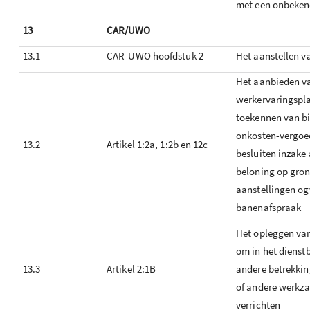
met een onbeken
13
CAR/UWO
13.1
CAR-UWO hoofdstuk 2
Het aanstellen v
Het aanbieden va
werkervaringspla
toekennen van b
onkosten-vergoe
13.2
Artikel 1:2a, 1:2b en 12c
besluiten inzake
beloning op gro
aanstellingen og
banenafspraak
Het opleggen van
om in het dienst
13.3
Artikel 2:1B
andere betrekki
of andere werkz
verrichten