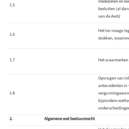
mededelen en ke
1.5
besluiten (al dan
van de Awb)
Het ter inzage l
1.6
stukken, waarond
1.7
Het waarmerken 
Opvragen van inl
antecedenten in
1.8
vergunningaanv
bijzondere wette
onderscheidinge
2.
Algemene wet bestuursrecht