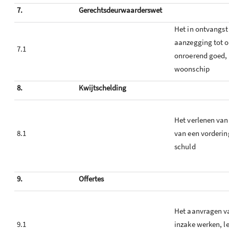
7.
Gerechtsdeurwaarderswet
Het in ontvangs
aanzegging tot 
7.1
onroerend goed
woonschip
8.
Kwijtschelding
Het verlenen van
8.1
van een vorderin
schuld
9.
Offertes
Het aanvragen va
9.1
inzake werken, l