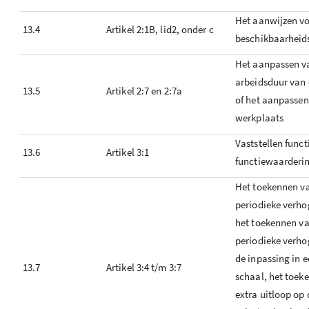
Het aanwijzen v
13.4
Artikel 2:1B, lid2, onder c
beschikbaarheid
Het aanpassen v
arbeidsduur van
13.5
Artikel 2:7 en 2:7a
of het aanpassen
werkplaats
Vaststellen funct
13.6
Artikel 3:1
functiewaarderi
Het toekennen v
periodieke verhog
het toekennen va
periodieke verho
de inpassing in 
13.7
Artikel 3:4 t/m 3:7
schaal, het toek
extra uitloop op 