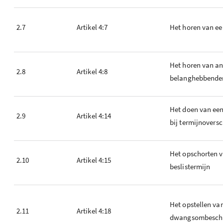
2.7
Artikel 4:7
Het horen van e
Het horen van a
2.8
Artikel 4:8
belanghebbende
Het doen van ee
2.9
Artikel 4:14
bij termijnoversc
Het opschorten 
2.10
Artikel 4:15
beslistermijn
Het opstellen va
2.11
Artikel 4:18
dwangsombeschi