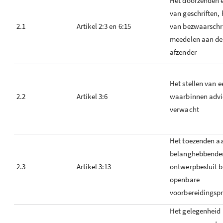
Het doorzenden e
van geschriften,
2.1
Artikel 2:3 en 6:15
van bezwaarschri
meedelen aan de
afzender
Het stellen van e
2.2
Artikel 3:6
waarbinnen advi
verwacht
Het toezenden a
belanghebbenden
2.3
Artikel 3:13
ontwerpbesluit b
openbare
voorbereidingsp
Het gelegenheid 