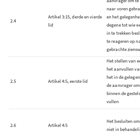
aanvrager om te
naar voren gebra
Artikel 3:15, derde en vierde
en het gelegenhe
2.4
lid
degene tot wie ee
in te trekken besl
te reageren op n
gebrachte ziensw
Het stellen van e
het aanvullen va
het in de gelegen
2.5
Artikel 4:5, eerste lid
de aanvrager om
binnen de gestel
vullen
Het besluiten o
2.6
Artikel 4:5
niet in behandel