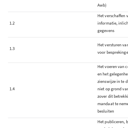
Awb)
Het verschaffen v
1.2
informatie, inlic
gegevens
Het versturen va
1.3
voor bespreking
Het voeren van c
en het gelegenhe
zienswijze in te 
1.4
niet op grond va
zover dit betrekk
mandaat te nem
besluiten
Het publiceren,