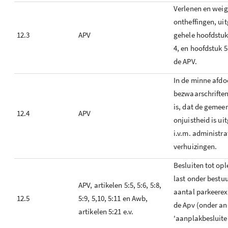
Verlenen en weig
ontheffingen, ui
12.3
APV
gehele hoofdstuk
4, en hoofdstuk 5
de APV.
In de minne afdo
bezwaarschriften
is, dat de gemee
12.4
APV
onjuistheid is ui
i.v.m. administra
verhuizingen.
Besluiten tot op
last onder bestu
APV, artikelen 5:5, 5:6, 5:8,
aantal parkeerex
12.5
5:9, 5,10, 5:11 en Awb,
de Apv (onder an
artikelen 5:21 e.v.
'aanplakbesluite