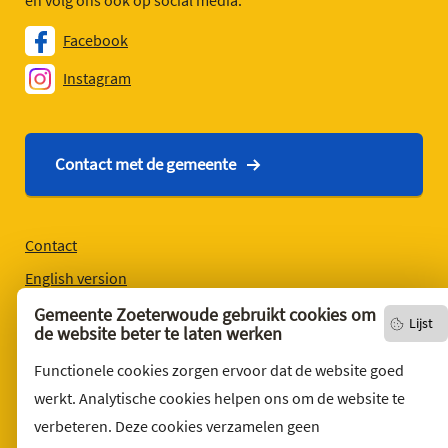
en volg ons ook op social media.
Facebook
Instagram
Contact met de gemeente
Contact
English version
Privacyverklaring
Gemeente Zoeterwoude gebruikt cookies om
Lijst
de website beter te laten werken
Over deze website
Functionele cookies zorgen ervoor dat de website goed
Sitemap
werkt. Analytische cookies helpen ons om de website te
Toegankelijkheid
verbeteren. Deze cookies verzamelen geen
Klacht indienen