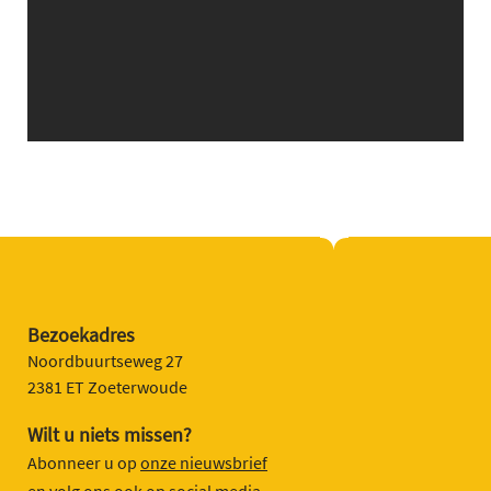
Bezoekadres
Noordbuurtseweg 27
2381 ET Zoeterwoude
Wilt u niets missen?
Abonneer u op
onze nieuwsbrief