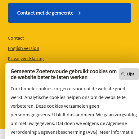
Contact met de gemeente
Contact
English version
Privacyverklaring
Over deze website
Gemeente Zoeterwoude gebruikt cookies om
Lijst
de website beter te laten werken
Sitemap
Functionele cookies zorgen ervoor dat de website goed
Toegankelijkheid
werkt. Analytische cookies helpen ons om de website te
Klacht indienen
verbeteren. Deze cookies verzamelen geen
Archief
persoonsgegevens. U blijft dus anoniem. We gaan zorgvuldig
Vacatures
om met uw gegevens. Dat doen we volgens de Algemene
Verordening Gegevensbescherming (AVG). Meer informatie