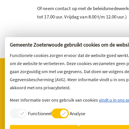
Of neem contact op met de beleidsmedewerk
tot 17.00 uur. Vrijdag van 8.00 t/m 12.00 uur.)
Gemeente Zoeterwoude gebruikt cookies om de websit
Functionele cookies zorgen ervoor dat de website goed werkt
om de website te verbeteren. Deze cookies verzamelen geen 
gaan zorgvuldig om met uw gegevens. Dat doen we volgens d
Gegevensbescherming (AVG). Meer informatie vindt u in ons pri
Bezoekadres
Wilt u 
akkoord met ons privacybeleid.
Noordbuurtseweg 27
Abonnee
2381 ET Zoeterwoude
en volg 
Meer informatie over ons gebruik van cookies
vindt u in ons p
Functioneel
Analyse
Contact
English version
Privacyverklaring