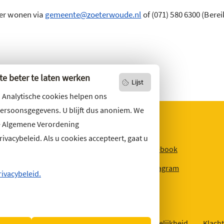
er wonen via
gemeente@zoeterwoude.nl
of (071) 580 6300 (Ber
e beter te laten werken
Lijst
. Analytische cookies helpen ons
persoonsgegevens. U blijft dus anoniem. We
e Algemene Verordening
vacybeleid. Als u cookies accepteert, gaat u
niets missen?
Facebook
r u op
onze nieuwsbrief
Instagram
ons ook op social media.
rivacybeleid.
Over deze website
Sitemap
Toegankelijkheid
Klacht