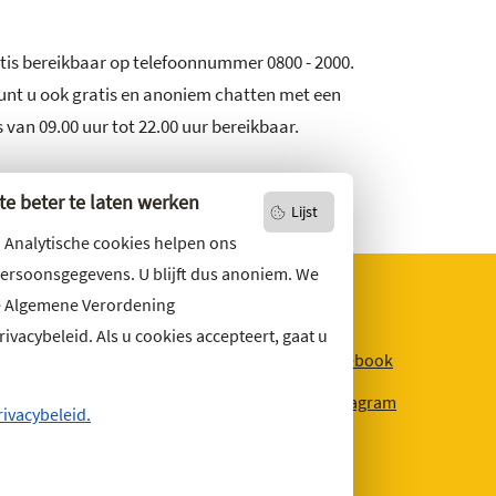
atis bereikbaar op telefoonnummer 0800 - 2000.
unt u ook gratis en anoniem chatten met een
 van 09.00 uur tot 22.00 uur bereikbaar.
e beter te laten werken
Lijst
. Analytische cookies helpen ons
persoonsgegevens. U blijft dus anoniem. We
e Algemene Verordening
vacybeleid. Als u cookies accepteert, gaat u
niets missen?
Facebook
r u op
onze nieuwsbrief
Instagram
ons ook op social media.
rivacybeleid.