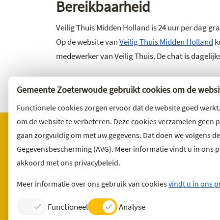
Bereikbaarheid
Veilig Thuis Midden Holland is 24 uur per dag gr
Op de website van
Veilig Thuis Midden Holland
k
medewerker van Veilig Thuis. De chat is dagelijks
Gemeente Zoeterwoude gebruikt cookies om de websit
Functionele cookies zorgen ervoor dat de website goed werkt
om de website te verbeteren. Deze cookies verzamelen geen 
gaan zorgvuldig om met uw gegevens. Dat doen we volgens d
Gegevensbescherming (AVG). Meer informatie vindt u in ons pri
Bezoekadres
Wilt u 
akkoord met ons privacybeleid.
Noordbuurtseweg 27
Abonnee
2381 ET Zoeterwoude
en volg 
Meer informatie over ons gebruik van cookies
vindt u in ons p
Functioneel
Analyse