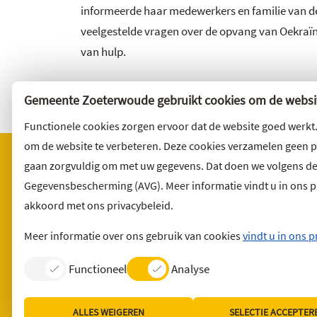
informeerde haar medewerkers en familie van 
veelgestelde vragen over de opvang van Oekraïn
van hulp.
Gemeente Zoeterwoude gebruikt cookies om de websit
Functionele cookies zorgen ervoor dat de website goed werkt
om de website te verbeteren. Deze cookies verzamelen geen 
gaan zorgvuldig om met uw gegevens. Dat doen we volgens d
Gegevensbescherming (AVG). Meer informatie vindt u in ons pri
Bezoekadres
Wilt u 
akkoord met ons privacybeleid.
Noordbuurtseweg 27
Abonnee
2381 ET Zoeterwoude
en volg 
Meer informatie over ons gebruik van cookies
vindt u in ons p
Functioneel
Analyse
Contact
English version
Privacyverklaring
ALLES WEIGEREN
SELECTIE ACCEPTER