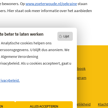
de bewoners. Op
www.zoeterwoude.nl/oekraine
staan
ers. Hier staat ook meer informatie over het aanbieden
e beter te laten werken
Lijst
. Analytische cookies helpen ons
persoonsgegevens. U blijft dus anoniem. We
e Algemene Verordening
vacybeleid. Als u cookies accepteert, gaat u
niets missen?
Facebook
r u op
onze nieuwsbrief
Instagram
ons ook op social media.
rivacybeleid.
Over deze website
Sitemap
Toegankelijkheid
Klacht
EN
ALLES ACCEPTEREN