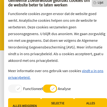
Gemeente Zoeterwoude gebruikt cookies om
Lijst
Over deze website
de website beter te laten werken
Sitemap
Functionele cookies zorgen ervoor dat de website goed
Toegankelijkheid
werkt. Analytische cookies helpen ons om de website te
verbeteren. Deze cookies verzamelen geen
Klacht indienen
persoonsgegevens. U blijft dus anoniem. We gaan zorgvuldig
Archief
om met uw gegevens. Dat doen we volgens de Algemene
Vacatures
Verordening Gegevensbescherming (AVG). Meer informatie
vindt u in ons privacybeleid. Als u cookies accepteert, gaat u
akkoord met ons privacybeleid.
Meer informatie over ons gebruik van cookies
vindt u in ons
privacybeleid.
Functioneel
Analyse
SELECTIE
ALLES
ALLES WEIGEREN