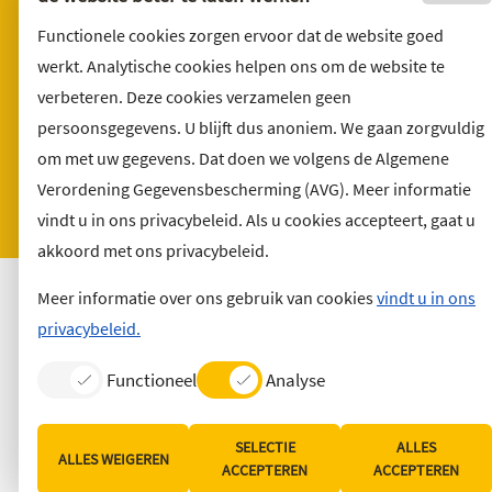
Privacyverklaring
Functionele cookies zorgen ervoor dat de website goed
Over deze website
werkt. Analytische cookies helpen ons om de website te
Sitemap
verbeteren. Deze cookies verzamelen geen
Toegankelijkheid
persoonsgegevens. U blijft dus anoniem. We gaan zorgvuldig
Klacht indienen
om met uw gegevens. Dat doen we volgens de Algemene
Verordening Gegevensbescherming (AVG). Meer informatie
Archief
vindt u in ons privacybeleid. Als u cookies accepteert, gaat u
Vacatures
akkoord met ons privacybeleid.
Meer informatie over ons gebruik van cookies
vindt u in ons
privacybeleid.
Functioneel
Analyse
SELECTIE
ALLES
ALLES WEIGEREN
ACCEPTEREN
ACCEPTEREN