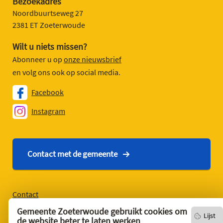
Bezoekadres
Noordbuurtseweg 27
2381 ET Zoeterwoude
Wilt u niets missen?
Abonneer u op
onze nieuwsbrief
en volg ons ook op social media.
Facebook
Instagram
Contact met de gemeente
Contact
English version
Gemeente Zoeterwoude gebruikt cookies om
Lijst
de website beter te laten werken