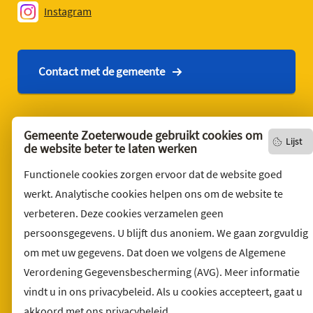
Instagram
Contact met de gemeente
Contact
Gemeente Zoeterwoude gebruikt cookies om
Lijst
de website beter te laten werken
English version
Privacyverklaring
Functionele cookies zorgen ervoor dat de website goed
werkt. Analytische cookies helpen ons om de website te
Over deze website
verbeteren. Deze cookies verzamelen geen
Sitemap
persoonsgegevens. U blijft dus anoniem. We gaan zorgvuldig
Toegankelijkheid
om met uw gegevens. Dat doen we volgens de Algemene
Klacht indienen
Verordening Gegevensbescherming (AVG). Meer informatie
Archief
vindt u in ons privacybeleid. Als u cookies accepteert, gaat u
akkoord met ons privacybeleid.
Vacatures