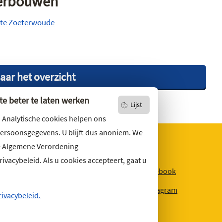
verbouwen
nte Zoeterwoude
aar het overzicht
e beter te laten werken
Lijst
. Analytische cookies helpen ons
persoonsgegevens. U blijft dus anoniem. We
e Algemene Verordening
vacybeleid. Als u cookies accepteert, gaat u
niets missen?
Facebook
r u op
onze nieuwsbrief
Instagram
ons ook op social media.
rivacybeleid.