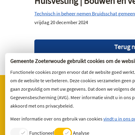
Huisvesting | Bouwen en 
Technisch in beheer nemen Bruidsschat gemee
vrijdag 20 december 2024
Terug n
Gemeente Zoeterwoude gebruikt cookies om de websit
Functionele cookies zorgen ervoor dat de website goed werkt
om de website te verbeteren. Deze cookies verzamelen geen 
gaan zorgvuldig om met uw gegevens. Dat doen we volgens d
Gegevensbescherming (AVG). Meer informatie vindt u in ons pri
Bezoekadres
Wilt u 
akkoord met ons privacybeleid.
Noordbuurtseweg 27
Abonnee
2381 ET Zoeterwoude
en volg 
Meer informatie over ons gebruik van cookies
vindt u in ons p
Functioneel
Analyse