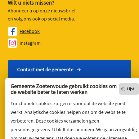
Wilt u niets missen?
Abonneer u op
onze nieuwsbrief
en volg ons ook op social media.
Facebook
Instagram
Contact met de gemeente
Gemeente Zoeterwoude gebruikt cookies om
Lijst
de website beter te laten werken
Contact
Functionele cookies zorgen ervoor dat de website goed
English version
werkt. Analytische cookies helpen ons om de website te
Privacyverklaring
verbeteren. Deze cookies verzamelen geen
Over deze website
persoonsgegevens. U blijft dus anoniem. We gaan zorgvuldig
Sitemap
om met uw gegevens. Dat doen we volgens de Algemene