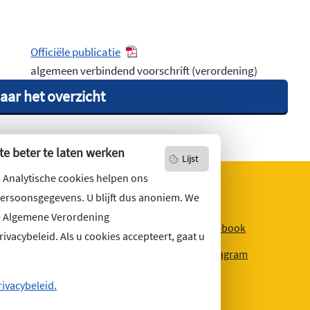
Officiële publicatie
algemeen verbindend voorschrift (verordening)
aar het overzicht
e beter te laten werken
Lijst
. Analytische cookies helpen ons
persoonsgegevens. U blijft dus anoniem. We
e Algemene Verordening
niets missen?
Facebook
vacybeleid. Als u cookies accepteert, gaat u
r u op
onze nieuwsbrief
Instagram
ons ook op social media.
rivacybeleid.