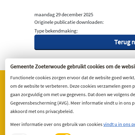
maandag 29 december 2025
Originele publicatie downloaden:
Type bekendmaking:
Terug n
Gemeente Zoeterwoude gebruikt cookies om de websit
Functionele cookies zorgen ervoor dat de website goed werkt
om de website te verbeteren. Deze cookies verzamelen geen 
gaan zorgvuldig om met uw gegevens. Dat doen we volgens d
Bezoekadres
Wilt u 
Gegevensbescherming (AVG). Meer informatie vindt u in ons pri
Noordbuurtseweg 27
Abonnee
akkoord met ons privacybeleid.
2381 ET Zoeterwoude
en volg 
Meer informatie over ons gebruik van cookies
vindt u in ons p