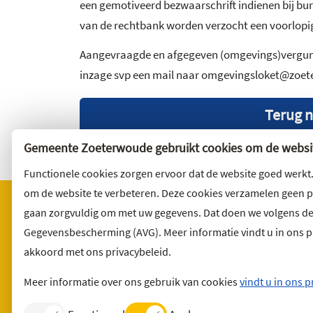
een gemotiveerd bezwaarschrift indienen bij b
van de rechtbank worden verzocht een voorlopige
Aangevraagde en afgegeven (omgevings)vergunni
inzage svp een mail naar omgevingsloket@zoeter
Terug n
Gemeente Zoeterwoude gebruikt cookies om de websit
Functionele cookies zorgen ervoor dat de website goed werkt
om de website te verbeteren. Deze cookies verzamelen geen 
gaan zorgvuldig om met uw gegevens. Dat doen we volgens d
Gegevensbescherming (AVG). Meer informatie vindt u in ons pri
Bezoekadres
Wilt u 
akkoord met ons privacybeleid.
Noordbuurtseweg 27
Abonnee
2381 ET Zoeterwoude
en volg 
Meer informatie over ons gebruik van cookies
vindt u in ons p