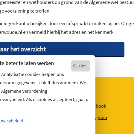
urgemeester en wethouders op grond van de Algemene wet bestuur
 voorziening te treffen.
ngen kunt u bekijken door een afspraak te maken bij het Omgev
woude.nl en vermeld hierbij het adres en het kenmerk.
aar het overzicht
e beter te laten werken
Lijst
. Analytische cookies helpen ons
persoonsgegevens. U blijft dus anoniem. We
e Algemene Verordening
vacybeleid. Als u cookies accepteert, gaat u
niets missen?
Facebook
r u op
onze nieuwsbrief
Instagram
ons ook op social media.
rivacybeleid.