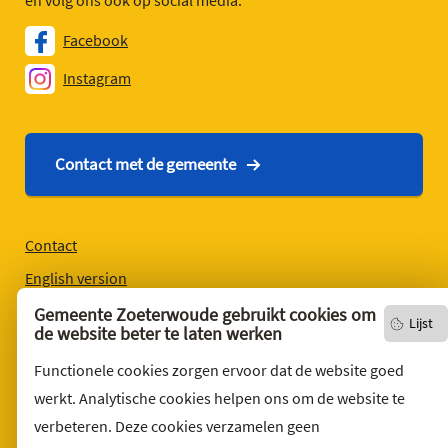
en volg ons ook op social media.
Facebook
Instagram
Contact met de gemeente
Contact
English version
Privacyverklaring
Gemeente Zoeterwoude gebruikt cookies om
Lijst
de website beter te laten werken
Over deze website
Functionele cookies zorgen ervoor dat de website goed
Sitemap
werkt. Analytische cookies helpen ons om de website te
Toegankelijkheid
verbeteren. Deze cookies verzamelen geen
Klacht indienen