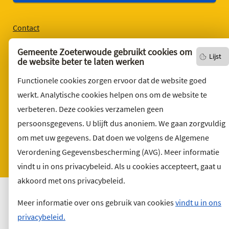
Contact
English version
Gemeente Zoeterwoude gebruikt cookies om
Lijst
de website beter te laten werken
Privacyverklaring
Over deze website
Functionele cookies zorgen ervoor dat de website goed
werkt. Analytische cookies helpen ons om de website te
Sitemap
verbeteren. Deze cookies verzamelen geen
Toegankelijkheid
persoonsgegevens. U blijft dus anoniem. We gaan zorgvuldig
Klacht indienen
om met uw gegevens. Dat doen we volgens de Algemene
Archief
Verordening Gegevensbescherming (AVG). Meer informatie
Vacatures
vindt u in ons privacybeleid. Als u cookies accepteert, gaat u
akkoord met ons privacybeleid.
Meer informatie over ons gebruik van cookies
vindt u in ons
privacybeleid.