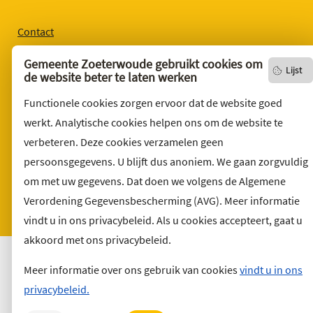
Contact
English version
Gemeente Zoeterwoude gebruikt cookies om
Lijst
de website beter te laten werken
Privacyverklaring
Over deze website
Functionele cookies zorgen ervoor dat de website goed
werkt. Analytische cookies helpen ons om de website te
Sitemap
verbeteren. Deze cookies verzamelen geen
Toegankelijkheid
persoonsgegevens. U blijft dus anoniem. We gaan zorgvuldig
Klacht indienen
om met uw gegevens. Dat doen we volgens de Algemene
Archief
Verordening Gegevensbescherming (AVG). Meer informatie
Vacatures
vindt u in ons privacybeleid. Als u cookies accepteert, gaat u
akkoord met ons privacybeleid.
Meer informatie over ons gebruik van cookies
vindt u in ons
privacybeleid.