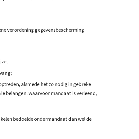
mene verordening gegevensbescherming
jze;
dwang;
ptreden, alsmede het zo nodig in gebreke
iale belangen, waarvoor mandaat is verleend,
rtikelen bedoelde ondermandaat dan wel de