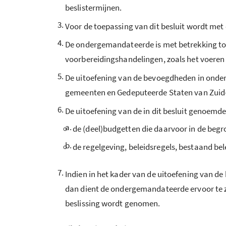
beslistermijnen.
3.
Voor de toepassing van dit besluit wordt met
4.
De ondergemandateerde is met betrekking to
voorbereidingshandelingen, zoals het voeren 
5.
De uitoefening van de bevoegdheden in onde
gemeenten en Gedeputeerde Staten van Zuid
6.
De uitoefening van de in dit besluit genoem
a.
de (deel)budgetten die daarvoor in de begr
b.
de regelgeving, beleidsregels, bestaand belei
7.
Indien in het kader van de uitoefening van de 
dan dient de ondergemandateerde ervoor te z
beslissing wordt genomen.