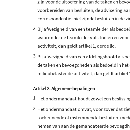
zijn voor de uitoefening van de taken en bev
voorbereiden van besluiten, de advisering a
correspondentie, niet zijnde besluiten in de z
2.
Bij afwezigheid van een teamleider als bedoe
waaronder de teamleider valt. Indien en voor
activiteit, dan geldt artikel 1, derde lid.
3.
Bij afwezigheid van een afdelingshoofd als b
de taken en bevoegdheden als bedoeld in het e
milieubelastende activiteit, dan geldt artikel 1
Artikel 3. Algemene bepalingen
1.
Het ondermandaat houdt zowel een beslissi
2.
Het ondermandaat omvat, voor zover dat ziet 
toekennende of instemmende besluiten, mede 
nemen van aan de gemandateerde bevoegdheid 