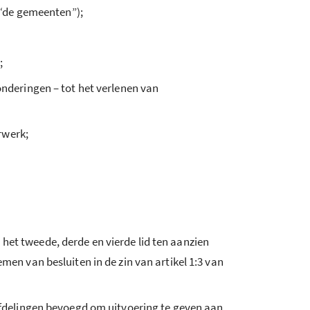
 “de gemeenten”);
;
deringen – tot het verlenen van
rwerk;
et tweede, derde en vierde lid ten aanzien
 van besluiten in de zin van artikel 1:3 van
 afdelingen bevoegd om uitvoering te geven aan