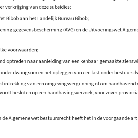
 verkrijging van deze subsidies;
Wet Bibob aan het Landelijk Bureau Bibob;
rdening gegevensbescherming (AVG) en de Uitvoeringswet Alge
elke voorwaarden;
end optreden naar aanleiding van een kenbaar gemaakte zienswi
st onder dwangsom en het opleggen van een last onder bestuurs
of intrekking van een omgevingsvergunning of om handhavend o
g wordt besloten op een handhavingsverzoek, voor zover provinc
an de Algemene wet bestuursrecht heeft het in de voorgaande a