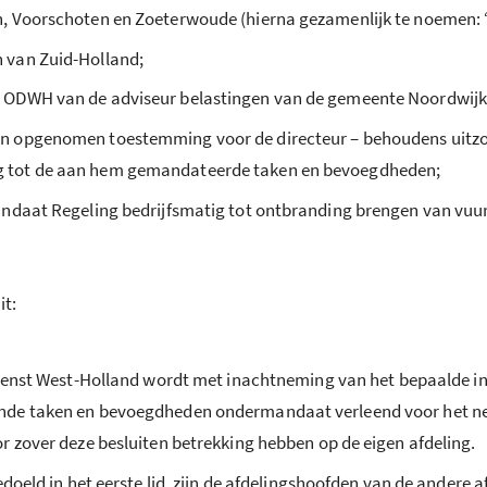
n, Voorschoten en Zoeterwoude (hierna gezamenlijk te noemen:
 van Zuid-Holland;
 ODWH van de adviseur belastingen van de gemeente Noordwijk
n opgenomen toestemming voor de directeur – behoudens uitzon
g tot de aan hem gemandateerde taken en bevoegdheden;
andaat Regeling bedrijfsmatig tot ontbranding brengen van vuu
it:
nst West-Holland wordt met inachtneming van het bepaalde in h
de taken en bevoegdheden ondermandaat verleend voor het nemen
r zover deze besluiten betrekking hebben op de eigen afdeling.
edoeld in het eerste lid, zijn de afdelingshoofden van de andere