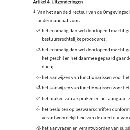
Artikel 4. Uitzonderingen
1.
Van het aan de directeur van de Omgevingsd
ondermandaat voor:
a.
het eenmalig dan wel doorlopend machtige
bestuursrechtelijke procedures;
b.
het eenmalig dan wel doorlopend machtige
het geschil en het daarmee gepaard gaande 
doen;
c.
het aanwijzen van functionarissen voor he
d.
het aanwijzen van functionarissen voor h
e.
het maken van afspraken en het aangaan e
f.
het besluiten op bezwaarschriften conform
verantwoordelijkheid van de directeur van
g.
het aanvragen en verantwoorden van subsid