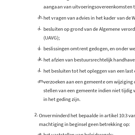
aangaan van uitvoeringsovereenkomsten ter
h.
het vragen van advies in het kader van de 
i.
besluiten op grond van de Algemene vero
(UAVG);
j.
beslissingen omtrent gedogen, en onder w
k.
het afzien van bestuursrechtelijk handhav
l.
het besluiten tot het opleggen van een la
m.
verzoeken aan een gemeente om wijziging 
stellen van een gemeente indien niet tijdi
in het geding zijn.
2.
Onverminderd het bepaalde in artikel 10:3 v
machtiging in beginsel geen betrekking op:
a.
het vaststellen van beleidsregels;