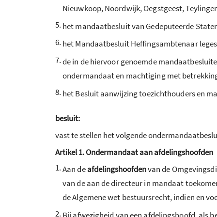
Nieuwkoop, Noordwijk, Oegstgeest, Teylinge
5.
het mandaatbesluit van Gedeputeerde Staten
6.
het Mandaatbesluit Heffingsambtenaar leges
7.
de in de hiervoor genoemde mandaatbesluite
ondermandaat en machtiging met betrekkin
8.
het Besluit aanwijzing toezichthouders en m
besluit:
vast te stellen het volgende ondermandaatbeslu
Artikel 1. Ondermandaat aan afdelingshoofden
1.
Aan de
afdelingshoofden
van de Omgevingsdie
van de aan de directeur in mandaat toekomen
de Algemene wet bestuursrecht, indien en voo
2.
Bij afwezigheid van een afdelingshoofd, als b