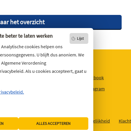
aar het overzicht
e beter te laten werken
Lijst
. Analytische cookies helpen ons
persoonsgegevens. U blijft dus anoniem. We
e Algemene Verordening
vacybeleid. Als u cookies accepteert, gaat u
niets missen?
Facebook
r u op
onze nieuwsbrief
Instagram
ons ook op social media.
rivacybeleid.
Over deze website
Sitemap
Toegankelijkheid
Klacht
EN
ALLES ACCEPTEREN