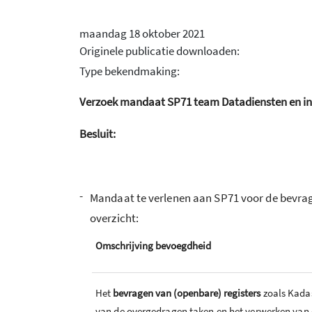
maandag 18 oktober 2021
Originele publicatie downloaden:
Type bekendmaking:
Verzoek mandaat SP71 team Datadiensten en 
Besluit:
-
Mandaat te verlenen aan SP71 voor de bevrag
overzicht:
Omschrijving bevoegdheid
Het
bevragen van (openbare) registers
zoals Kadas
van de overgedragen taken en het verwerken van