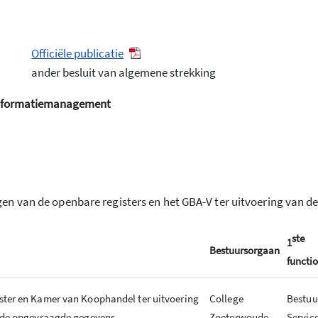
Officiële publicatie
ander besluit van algemene strekking
informatiemanagement
en van de openbare registers en het GBA-V ter uitvoering van 
ste
1
Bestuursorgaan
functio
ter en Kamer van Koophandel ter uitvoering
College
Bestuu
 de opgevraagde gegevens
Zoeterwoude
Servic