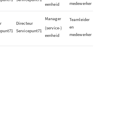
medewerker
eenheid
Manager
Teamleider
r
Directeur
en
(service-)
epunt71
Servicepunt71
medewerker
eenheid