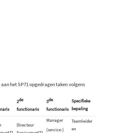
de aan het SP71 opgedragen taken volgens
de
de
Specifieke
2
3
bepaling
naris
functionaris
functionaris
Manager
Teamleider
r
Directeur
en
(service-)
epunt71
Servicepunt71