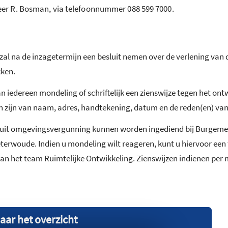
r R. Bosman, via telefoonnummer 088 599 7000.
 na de inzagetermijn een besluit nemen over de verlening van d
kken.
iedereen mondeling of schriftelijk een zienswijze tegen het o
en zijn van naam, adres, handtekening, datum en de reden(en) van
besluit omgevingsvergunning kunnen worden ingediend bij Burgem
erwoude. Indien u mondeling wilt reageren, kunt u hiervoor een
 het team Ruimtelijke Ontwikkeling. Zienswijzen indienen per ma
aar het overzicht