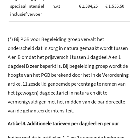
speciaal intensief
n.v.t.
€ 1.394,25
€ 1.535,50
inclusief vervoer
(*) Bij PGB voor Begeleiding groep vervalt het
onderscheid dat in zorg in natura gemaakt wordt tussen
A en B omdat het prijsverschil tussen 1 dagdeel A en 1
dagdeel B zeer beperkt is. Bij begeleiding groep wordt de
hoogte van het PGB berekend door het in de Verordening
artikel 11 zesde lid genoemde percentage te nemen van
het (gewogen) dagdeeltarief in natura en dit te
vermenigvuldigen met het midden van de bandbreedte
van de gehanteerde intensiteit.
Artikel
4.
Additionele tarieven per dagdeel en per uur
Indien met de in artikelen 1, 2 en 3 genoemde bedragen