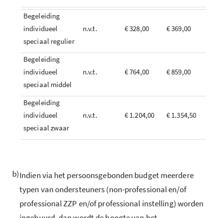
Begeleiding
individueel
n.v.t.
€ 328,00
€ 369,00
speciaal regulier
Begeleiding
individueel
n.v.t.
€ 764,00
€ 859,00
speciaal middel
Begeleiding
individueel
n.v.t.
€ 1.204,00
€ 1.354,50
speciaal zwaar
b)
Indien via het persoonsgebonden budget meerdere
typen van ondersteuners (non-professional en/of
professional ZZP en/of professional instelling) worden
ingehuurd, dan wordt de hoogte van het