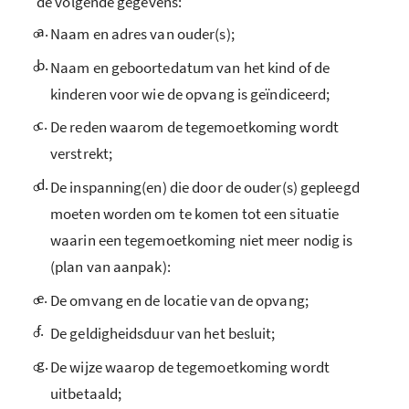
de volgende gegevens:
a.
Naam en adres van ouder(s);
b.
Naam en geboortedatum van het kind of de
kinderen voor wie de opvang is geïndiceerd;
c.
De reden waarom de tegemoetkoming wordt
verstrekt;
d.
De inspanning(en) die door de ouder(s) gepleegd
moeten worden om te komen tot een situatie
waarin een tegemoetkoming niet meer nodig is
(plan van aanpak):
e.
De omvang en de locatie van de opvang;
f.
De geldigheidsduur van het besluit;
g.
De wijze waarop de tegemoetkoming wordt
uitbetaald;