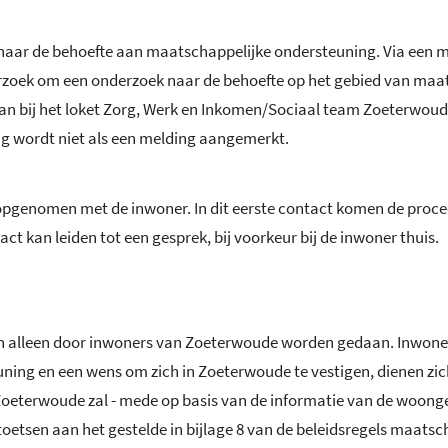
 naar de behoefte aan maatschappelijke ondersteuning. Via een
zoek om een onderzoek naar de behoefte op het gebied van maats
 bij het loket Zorg, Werk en Inkomen/Sociaal team Zoeterwoude 
raag wordt niet als een melding aangemerkt.
opgenomen met de inwoner. In dit eerste contact komen de proce
ct kan leiden tot een gesprek, bij voorkeur bij de inwoner thuis.
alleen door inwoners van Zoeterwoude worden gedaan. Inwoners
ning en een wens om zich in Zoeterwoude te vestigen, dienen zi
eterwoude zal - mede op basis van de informatie van de woonge
etsen aan het gestelde in bijlage 8 van de beleidsregels maatsc