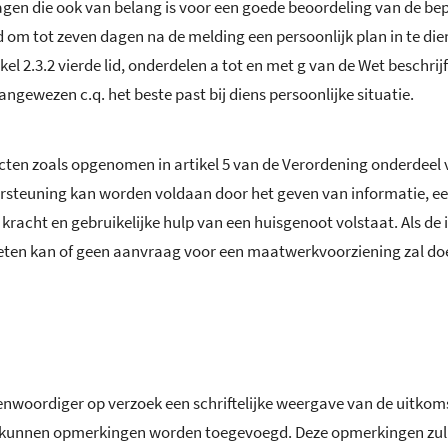
gen die ook van belang is voor een goede beoordeling van de be
om tot zeven dagen na de melding een persoonlijk plan in te dien
l 2.3.2 vierde lid, onderdelen a tot en met g van de Wet beschri
gewezen c.q. het beste past bij diens persoonlijke situatie.
ten zoals opgenomen in artikel 5 van de Verordening onderdeel va
rsteuning kan worden voldaan door het geven van informatie, e
 kracht en gebruikelijke hulp van een huisgenoot volstaat. Als de
oeten kan of geen aanvraag voor een maatwerkvoorziening zal do
genwoordiger op verzoek een schriftelijke weergave van de uitkom
k kunnen opmerkingen worden toegevoegd. Deze opmerkingen zul