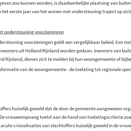
egeven zou kunnen worden, is daadwerkelijke plaatsing van buite
het eerste jaar van het wonen met ondersteuning traject op zic
met ondersteuning voorzieningen
ersteuning voorzieningen geldt een vergelijkbaar beleid. Een me
inwoners uit Holland Rijnland worden gedaan. Inwoners van buit
land Rijnland, dienen zich te melden bij hun woongemeente of b
informatie van de woongemeente - de toelating tot regionale spe
toffers huiselijk geweld dat de door de gemeente aangewezen or
. De vrouwenopvang toetst aan de hand van toelatingscriteria zoal
acute crisissituaties van slachtoffers huiselijk geweld in de vro