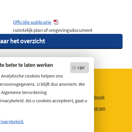
Officiële publicatie
ruimtelijk plan of omgevingsdocument
aar het overzicht
e beter te laten werken
Lijst
. Analytische cookies helpen ons
persoonsgegevens. U blijft dus anoniem. We
e Algemene Verordening
niets missen?
Facebook
vacybeleid. Als u cookies accepteert, gaat u
r u op
onze nieuwsbrief
Instagram
ons ook op social media.
rivacybeleid.