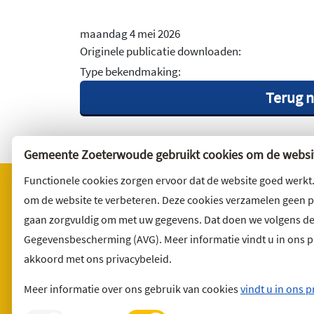
maandag 4 mei 2026
Originele publicatie downloaden:
Type bekendmaking:
Terug n
Gemeente Zoeterwoude gebruikt cookies om de websit
Functionele cookies zorgen ervoor dat de website goed werkt
om de website te verbeteren. Deze cookies verzamelen geen 
gaan zorgvuldig om met uw gegevens. Dat doen we volgens d
Bezoekadres
Wilt u 
Gegevensbescherming (AVG). Meer informatie vindt u in ons pri
Noordbuurtseweg 27
Abonnee
akkoord met ons privacybeleid.
2381 ET Zoeterwoude
en volg 
Meer informatie over ons gebruik van cookies
vindt u in ons p