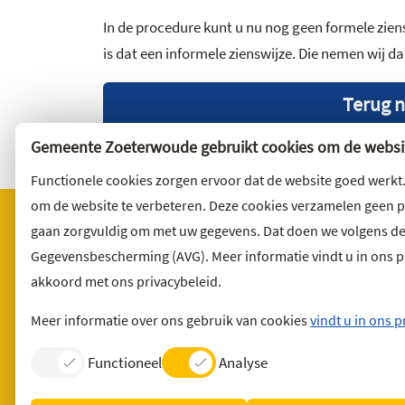
In de procedure kunt u nu nog geen formele ziens
is dat een informele zienswijze. Die nemen wij d
Terug n
Gemeente Zoeterwoude gebruikt cookies om de websit
Functionele cookies zorgen ervoor dat de website goed werkt
om de website te verbeteren. Deze cookies verzamelen geen 
gaan zorgvuldig om met uw gegevens. Dat doen we volgens d
Gegevensbescherming (AVG). Meer informatie vindt u in ons pri
Bezoekadres
Wilt u 
akkoord met ons privacybeleid.
Noordbuurtseweg 27
Abonnee
2381 ET Zoeterwoude
en volg 
Meer informatie over ons gebruik van cookies
vindt u in ons p
Functioneel
Analyse