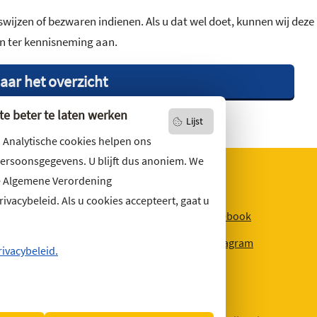
wijzen of bezwaren indienen. Als u dat wel doet, kunnen wij deze
an ter kennisneming aan.
aar het overzicht
e beter te laten werken
Lijst
. Analytische cookies helpen ons
persoonsgegevens. U blijft dus anoniem. We
e Algemene Verordening
vacybeleid. Als u cookies accepteert, gaat u
niets missen?
Facebook
r u op
onze nieuwsbrief
Instagram
ons ook op social media.
rivacybeleid.