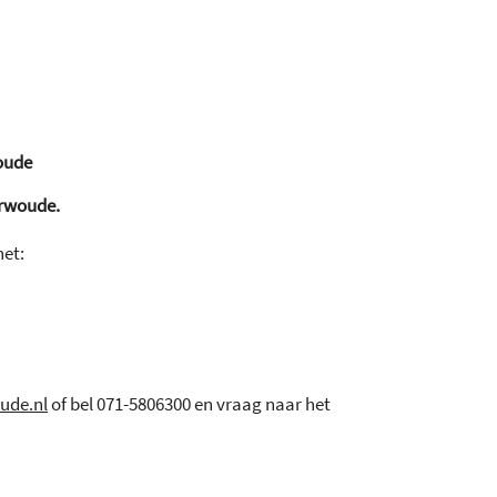
oude
rwoude.
het:
ude.nl
of bel 071-5806300 en vraag naar het