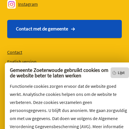
Instagram
Contact met de gemeente
Contact
English version
Gemeente Zoeterwoude gebruikt cookies om
Privacyverklaring
Lijst
de website beter te laten werken
Over deze website
Functionele cookies zorgen ervoor dat de website goed
Sitemap
werkt. Analytische cookies helpen ons om de website te
Toegankelijkheid
verbeteren. Deze cookies verzamelen geen
Klacht indienen
persoonsgegevens. U blijft dus anoniem. We gaan zorgvuldig
om met uw gegevens. Dat doen we volgens de Algemene
Archief
Verordening Gegevensbescherming (AVG). Meer informatie
Vacatures