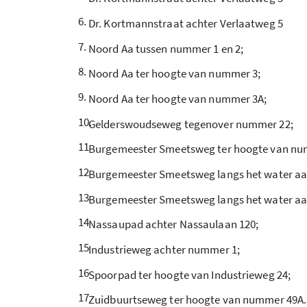
6.
Dr. Kortmannstraat achter Verlaatweg 5
7.
Noord Aa tussen nummer 1 en 2;
8.
Noord Aa ter hoogte van nummer 3;
9.
Noord Aa ter hoogte van nummer 3A;
10.
Gelderswoudseweg tegenover nummer 22;
11
Burgemeester Smeetsweg ter hoogte van nu
12
Burgemeester Smeetsweg langs het water aan
13
Burgemeester Smeetsweg langs het water aa
14
Nassaupad achter Nassaulaan 120;
15
Industrieweg achter nummer 1;
16
Spoorpad ter hoogte van Industrieweg 24;
17
Zuidbuurtseweg ter hoogte van nummer 49A.