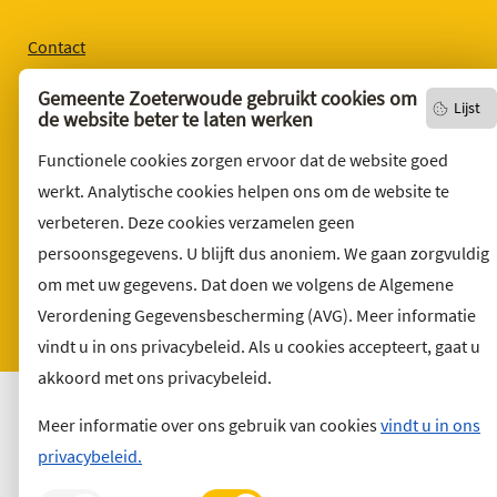
Contact
English version
Gemeente Zoeterwoude gebruikt cookies om
Lijst
de website beter te laten werken
Privacyverklaring
Over deze website
Functionele cookies zorgen ervoor dat de website goed
werkt. Analytische cookies helpen ons om de website te
Sitemap
verbeteren. Deze cookies verzamelen geen
Toegankelijkheid
persoonsgegevens. U blijft dus anoniem. We gaan zorgvuldig
Klacht indienen
om met uw gegevens. Dat doen we volgens de Algemene
Archief
Verordening Gegevensbescherming (AVG). Meer informatie
Vacatures
vindt u in ons privacybeleid. Als u cookies accepteert, gaat u
akkoord met ons privacybeleid.
Meer informatie over ons gebruik van cookies
vindt u in ons
privacybeleid.