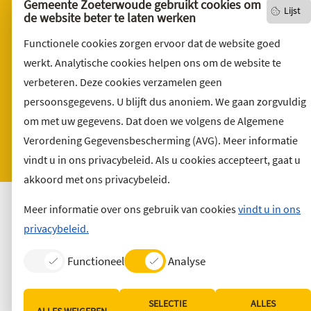
English version
Gemeente Zoeterwoude gebruikt cookies om
Lijst
de website beter te laten werken
Privacyverklaring
Functionele cookies zorgen ervoor dat de website goed
Over deze website
werkt. Analytische cookies helpen ons om de website te
Sitemap
verbeteren. Deze cookies verzamelen geen
Toegankelijkheid
persoonsgegevens. U blijft dus anoniem. We gaan zorgvuldig
Klacht indienen
om met uw gegevens. Dat doen we volgens de Algemene
Archief
Verordening Gegevensbescherming (AVG). Meer informatie
vindt u in ons privacybeleid. Als u cookies accepteert, gaat u
Vacatures
akkoord met ons privacybeleid.
Meer informatie over ons gebruik van cookies
vindt u in ons
privacybeleid.
Functioneel
Analyse
SELECTIE
ALLES
ALLES WEIGEREN