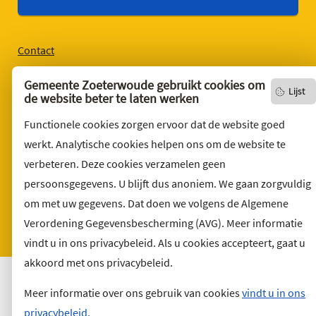
Contact
English version
Gemeente Zoeterwoude gebruikt cookies om
Lijst
Privacyverklaring
de website beter te laten werken
Over deze website
Functionele cookies zorgen ervoor dat de website goed
Sitemap
werkt. Analytische cookies helpen ons om de website te
verbeteren. Deze cookies verzamelen geen
Toegankelijkheid
persoonsgegevens. U blijft dus anoniem. We gaan zorgvuldig
Klacht indienen
om met uw gegevens. Dat doen we volgens de Algemene
Archief
Verordening Gegevensbescherming (AVG). Meer informatie
Vacatures
vindt u in ons privacybeleid. Als u cookies accepteert, gaat u
akkoord met ons privacybeleid.
Meer informatie over ons gebruik van cookies
vindt u in ons
privacybeleid.