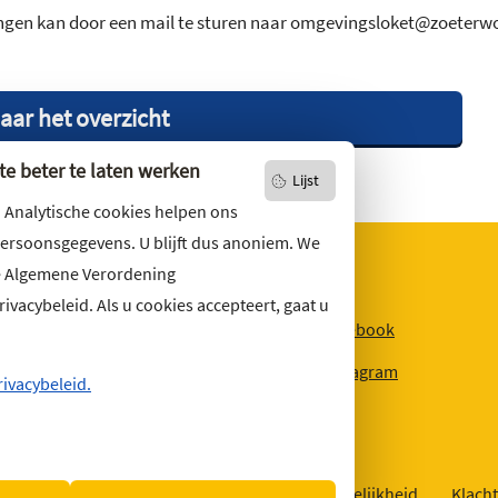
en kan door een mail te sturen naar omgevingsloket@zoeterwoude
aar het overzicht
e beter te laten werken
Lijst
. Analytische cookies helpen ons
persoonsgegevens. U blijft dus anoniem. We
e Algemene Verordening
vacybeleid. Als u cookies accepteert, gaat u
niets missen?
Facebook
r u op
onze nieuwsbrief
Instagram
ons ook op social media.
rivacybeleid.
Over deze website
Sitemap
Toegankelijkheid
Klacht