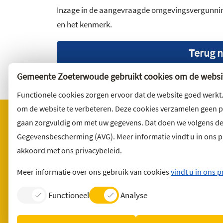
Inzage in de aangevraagde omgevingsvergunning
en het kenmerk.
Terug n
Gemeente Zoeterwoude gebruikt cookies om de websit
Functionele cookies zorgen ervoor dat de website goed werkt
om de website te verbeteren. Deze cookies verzamelen geen 
gaan zorgvuldig om met uw gegevens. Dat doen we volgens d
Gegevensbescherming (AVG). Meer informatie vindt u in ons pri
Bezoekadres
Wilt u 
akkoord met ons privacybeleid.
Noordbuurtseweg 27
Abonnee
2381 ET Zoeterwoude
en volg 
Meer informatie over ons gebruik van cookies
vindt u in ons p
Functioneel
Analyse
Contact
English version
Privacyverklaring