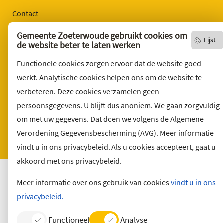
Contact
English version
Gemeente Zoeterwoude gebruikt cookies om
Lijst
de website beter te laten werken
Privacyverklaring
Over deze website
Functionele cookies zorgen ervoor dat de website goed
werkt. Analytische cookies helpen ons om de website te
Sitemap
verbeteren. Deze cookies verzamelen geen
Toegankelijkheid
persoonsgegevens. U blijft dus anoniem. We gaan zorgvuldig
Klacht indienen
om met uw gegevens. Dat doen we volgens de Algemene
Archief
Verordening Gegevensbescherming (AVG). Meer informatie
Vacatures
vindt u in ons privacybeleid. Als u cookies accepteert, gaat u
akkoord met ons privacybeleid.
Meer informatie over ons gebruik van cookies
vindt u in ons
privacybeleid.
Functioneel
Analyse